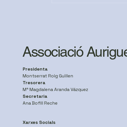
QUAN EL SILENSI PESA:
Una reflexió sobre l'ansietat i
la depressió.
Associació Aurigu
Presidenta
Montserrat Roig Guillen
Tresorera
Mª Magdalena Aranda Vázquez
Secretaria
Ana Bofill Reche
Xarxes Socials