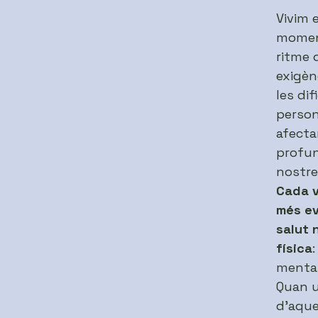
Vivim 
moment
ritme d
exigènc
les dif
person
afecta
profu
nostre
Cada 
més ev
salut 
física
mental
Quan 
d’aque