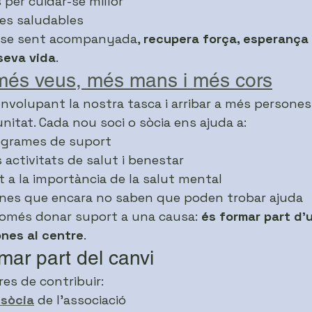
 per cuidar-se millor
les saludables
 se sent acompanyada, 
recupera força, esperança 
seva vida
.
més veus, més mans i més cors
nvolupant la nostra tasca i arribar a més persones
nitat. Cada nou soci o sòcia ens ajuda a:
rogrames de suport
 activitats de salut i benestar
at a la importància de la salut mental
ones que encara no saben que poden trobar ajuda
només donar suport a una causa: 
és formar part d’
ones al centre
.
mar part del canvi
es de contribuir:
 sòcia
 de l’associació