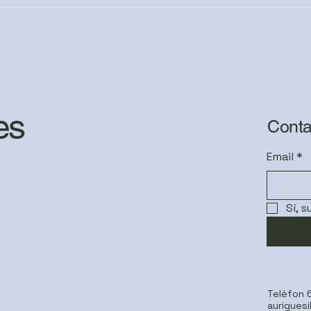
UNA
DEL
es
Conta
Email
*
Sí, 
Telèfon
aurigues