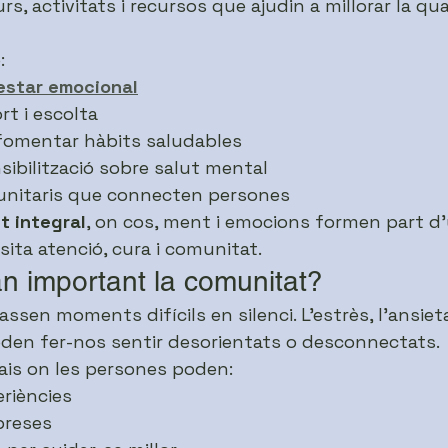
rs, activitats i recursos que ajudin a millorar la qua
:
estar emocional
rt i escolta
 fomentar hàbits saludables
sibilització sobre salut mental
unitaris que connecten persones
t integral
, on cos, ment i emocions formen part d
ita atenció, cura i comunitat.
an important la comunitat?
sen moments difícils en silenci. L’estrès, l’ansietat
poden fer-nos sentir desorientats o desconnectats.
ais on les persones poden:
riències
preses