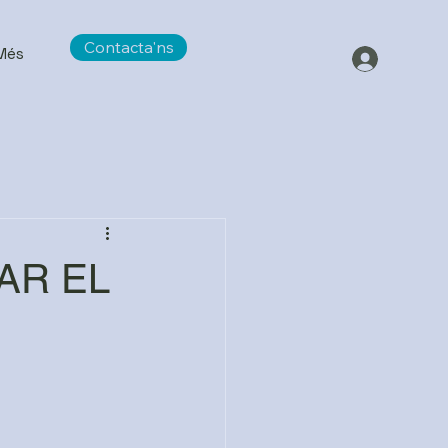
Contacta'ns
Més
AR EL