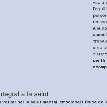
veu af
l’equili
person
ressent
A la no
associ
trebal
amb un
clara: 
sentir
acompa
tegral a la salut
 vetllar per la salut mental, emocional i física de 