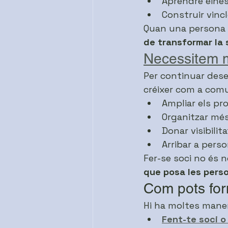
Aprendre eines
Construir vinc
Quan una persona
de transformar la 
Necessitem 
Per continuar dese
créixer com a comu
Ampliar els p
Organitzar més
Donar visibilit
Arribar a pers
Fer-se soci no és 
que posa les pers
Com pots for
Hi ha moltes maner
Fent-te soci o