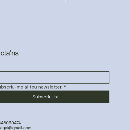
 COL·LABORACIÓ DES
 COR
cta'ns
subscriu-me al teu newsletter.
*
Subscriu-te
 648039474
ikigai@gmail.com