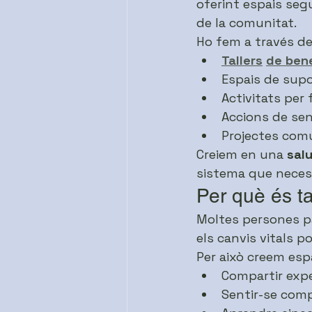
oferint espais segu
de la comunitat.
Ho fem a través de
Tallers
de ben
Espais de supo
Activitats per
Accions de sen
Projectes com
Creiem en una 
salu
sistema que necess
Per què és t
Moltes persones pas
els canvis vitals 
Per això creem esp
Compartir expe
Sentir-se com