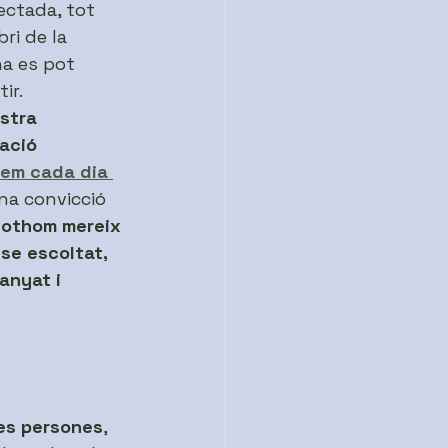
ectada, tot 
bri de la 
a es pot 
ir.
stra 
ació 
lem cada dia 
a convicció 
tothom mereix 
-se escoltat, 
nyat i 
les persones
, 