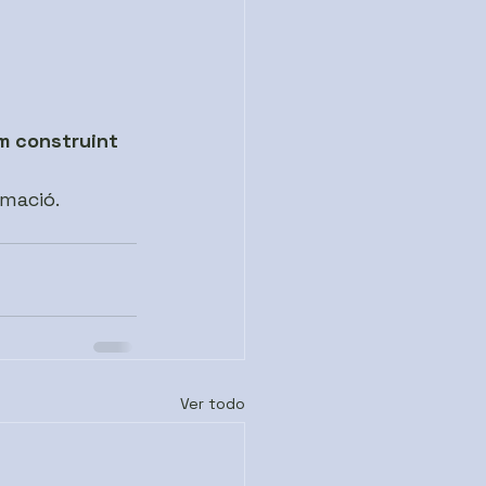
m construint 
rmació.
Ver todo