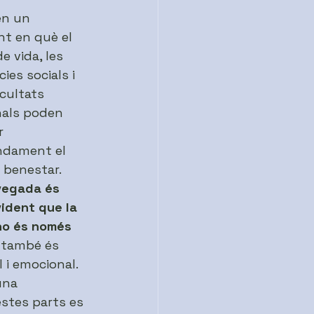
en un 
 en què el 
e vida, les 
ies socials i 
icultats 
als poden 
r 
ndament el 
 benestar. 
vegada és 
ident que la 
no és només 
: també és 
 i emocional. 
una 
stes parts es 