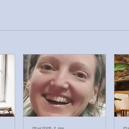
28 jul 2026
∙
2
min
21 