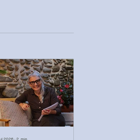
jul 2026
∙
2
min