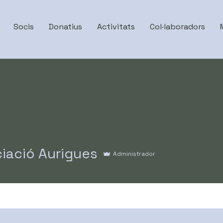
Socis
Donatius
Activitats
Col·laboradors
iació Aurigues
Administrador