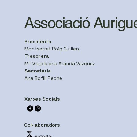
s'adona del sofriment
que porten a dins.
Associació Aurigu
L'ansietat és com viure
amb una alarma encesa
constantment. El cor
s'accelera, la
Presidenta
respiració...
Montserrat Roig Guillen
Tresorera
Mª Magdalena Aranda Vázquez
Secretaria
Ana Bofill Reche
Xarxes Socials
Col·laboradors