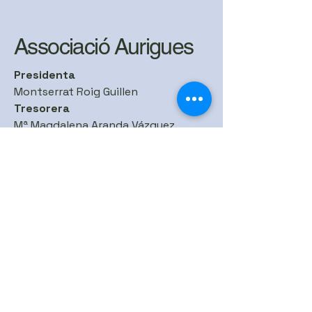
Associació Aurigues
Presidenta
Montserrat Roig Guillen
Tresorera
Mª Magdalena Aranda Vázquez
Secretaria
Ana Bofill Reche
Xarxes Socials
Col·laboradors
Pèl·lets i altres biomasses