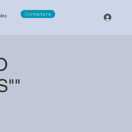
Contacta'ns
Més
O
S""