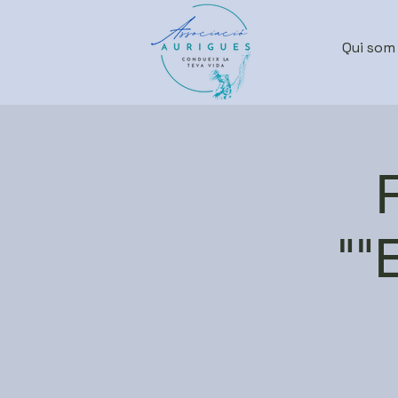
Qui som
""