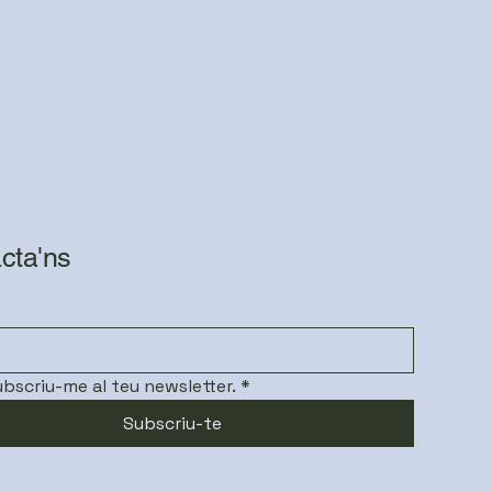
cta'ns
subscriu-me al teu newsletter.
*
Subscriu-te