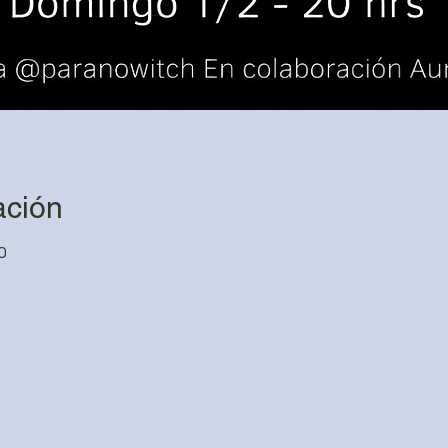
ación
0