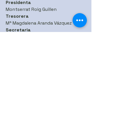
Presidenta
Montserrat Roig Guillen
Tresorera
Mª Magdalena Aranda Vázquez
Secretaria
Ana Bofill Reche
Xarxes Socials
Col·laboradors
Pèl·lets i altres biomasses
Contacta'ns