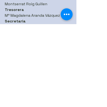
Montserrat Roig Guillen
Tresorera
Mª Magdalena Aranda Vázquez
Secretaria
Ana Bofill Reche
Xarxes Socials
Col·laboradors
Pèl·lets i altres biomasses
Contacta'ns
Email
*