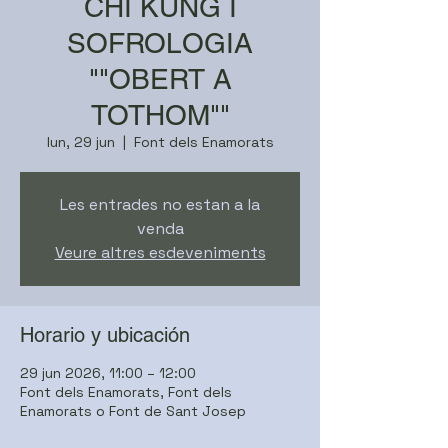
CHI KUNG I
SOFROLOGIA
""OBERT A
TOTHOM""
lun, 29 jun
  |  
Font dels Enamorats
Les entrades no estan a la
venda
Veure altres esdeveniments
Horario y ubicación
29 jun 2026, 11:00 – 12:00
Font dels Enamorats, Font dels
Enamorats o Font de Sant Josep