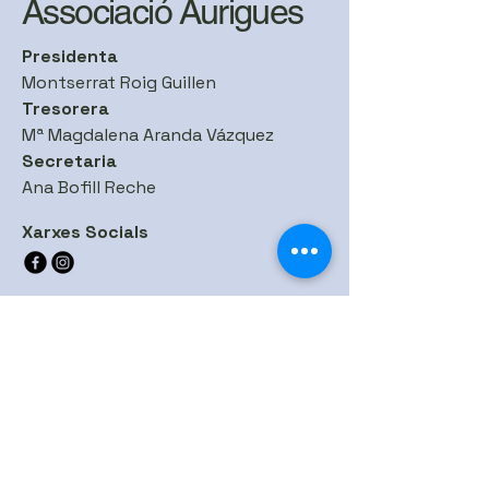
Associació Aurigues
Presidenta
Montserrat Roig Guillen
Tresorera
Mª Magdalena Aranda Vázquez
Secretaria
Ana Bofill Reche
Xarxes Socials
Col·laboradors
Pèl·lets i altres biomasses