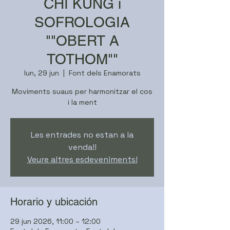
CHI KUNG i
SOFROLOGIA
""OBERT A
TOTHOM""
lun, 29 jun
  |  
Font dels Enamorats
Moviments suaus per harmonitzar el cos
i la ment
Les entrades no estan a la
venda!!
Veure altres esdeveniments!
Horario y ubicación
29 jun 2026, 11:00 – 12:00