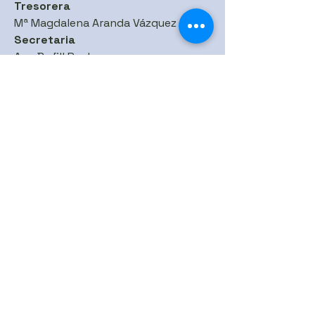
Tresorera
Mª Magdalena Aranda Vázquez
Secretaria
Ana Bofill Reche
Xarxes Socials
Col·laboradors
Pèl·lets i altres biomasses
Contacta'ns
Email
*