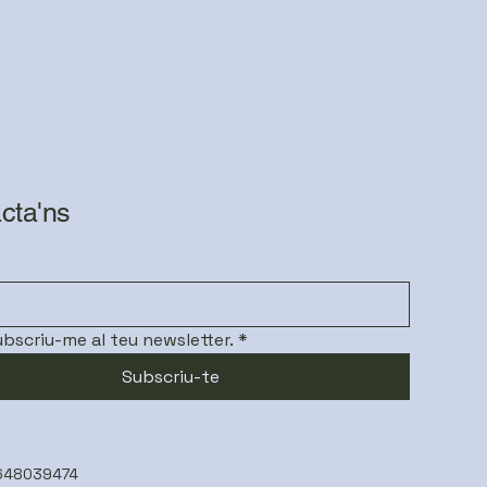
cta'ns
subscriu-me al teu newsletter.
*
Subscriu-te
 648039474