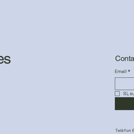
es
Conta
Email
*
Sí, 
Telèfon