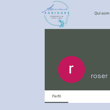
Qui som
roser
Perfil