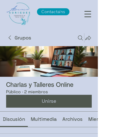
Contacta'ns
Grupos
Charlas y Talleres Online
Público
·
2 miembros
Unirse
Discusión
Multimedia
Archivos
Miembros