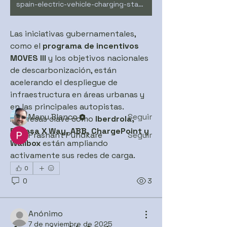
spain-electric-vehicle-charging-station
Las iniciativas gubernamentales, 
Acerca de
como el 
programa de incentivos 
Comunidad dedicada a debatir
MOVES III
 y los objetivos nacionales 
temas abordados en los talleres
...
Leer más
de descarbonización, están 
acelerando el despliegue de 
infraestructura en áreas urbanas y 
Miembros
en las principales autopistas. 
Manu Blanco
Seguir
Empresas clave como 
Iberdrola, 
Endesa X Way, ABB, ChargePoint y 
Prashant Pundkare
Seguir
Wallbox
 están ampliando 
Ver todos los miembros (2)
activamente sus redes de carga.
0
0
3
Anónimo
7 de noviembre de 2025