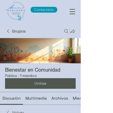
Contacta'ns
Grupos
Bienestar en Comunidad
Público
·
1 miembro
Unirse
Discusión
Multimedia
Archivos
Miembros
Volver